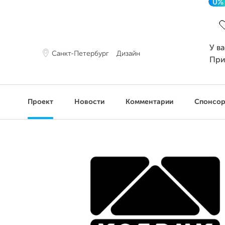
0%
З
У в
Санкт-Петербург
Дизайн
При
Проект
Новости
Комментарии
Спонсо