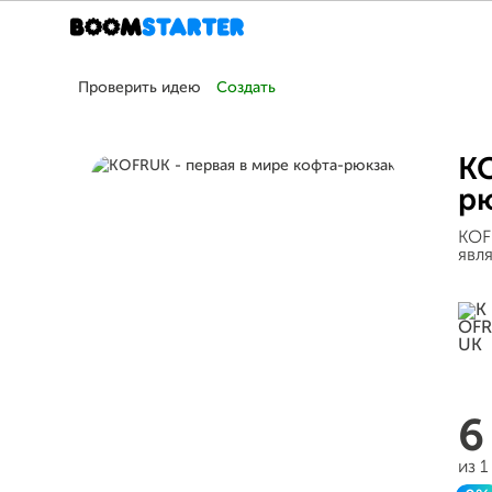
Проверить идею
Создать
KO
р
KOF
явл
6
из 