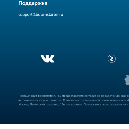
Поддержка
support@boomstarter.ru
Посещая сайт
boomstarter.ru
, вы предоставляете согласие на обработку данных 
автоматически осуществляется Обществом с ограниченной ответственностью «Б
Москва, Ленинский проспект, 15А) на условиях
Пользовательского соглашения