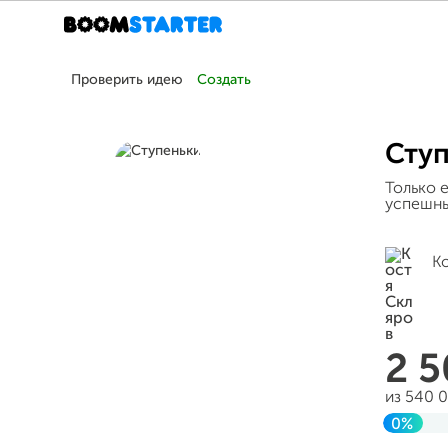
Проверить идею
Создать
Ступ
Только 
успешн
К
2 
из 540 
0%
До це