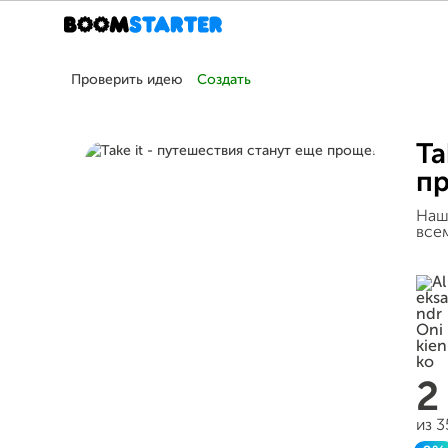
Проверить идею
Создать
Ta
п
Наш
все
2
из 