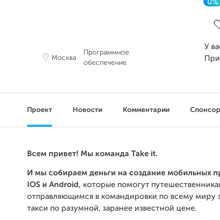
0%
За
У в
Программное
Москва
При
обеспечение
Проект
Новости
Комментарии
Спонсо
Всем привет! Мы команда Take it.
И мы собираем деньги на создание мобильных 
IOS и Android,
которые помогут путешественника
отправляющимся в командировки по всему миру з
такси по разумной, заранее известной цене.