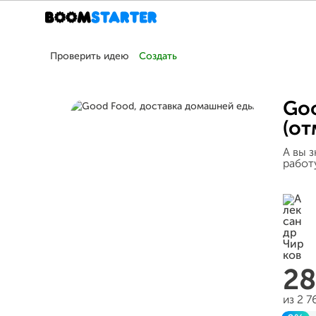
Проверить идею
Создать
Goo
(о
А вы з
работ
2
из 2 