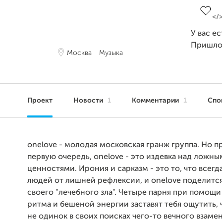
У вас е
Пришло
Москва
Музыка
Проект
Новости
1
Комментарии
1
Спо
onelove - молодая московская гранж группа. Но пр
первую очередь, onelove - это издевка над ложн
ценностями. Ирония и сарказм - это то, что всегд
людей от лишней рефлексии, и onelove поделитс
своего "лечебного зла". Четыре парня при помощ
ритма и бешеной энергии заставят тебя ощутить, 
не одинок в своих поисках чего-то вечного взаме