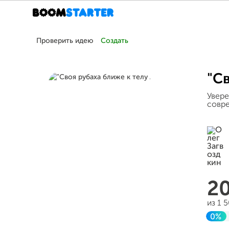
Проверить идею
Создать
"Св
Увере
совре
2
из 1 
0%
Зав