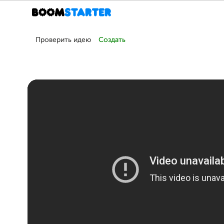
Проверить идею
Создать