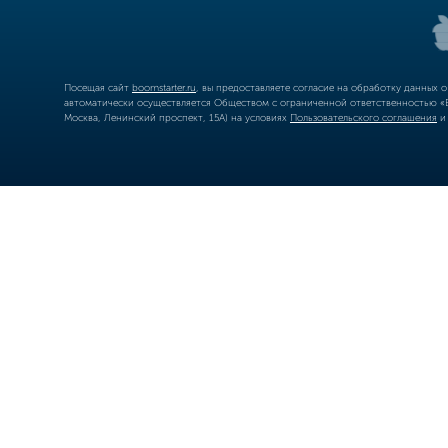
Посещая сайт
boomstarter.ru
, вы предоставляете согласие на обработку данных 
автоматически осуществляется Обществом с ограниченной ответственностью «Б
Москва, Ленинский проспект, 15А) на условиях
Пользовательского соглашения