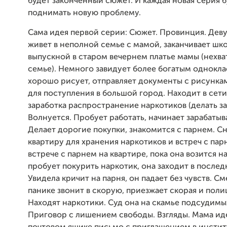
будет законченный сюжет. И каждая новая серия 
поднимать новую проблему.
Сама идея первой серии: Сюжет. Провинция. Дев
живет в неполной семье с мамой, заканчивает шко
выпускной в старом вечернем платье мамы (нехват
семье). Немного завидует более богатым однокл
хорошо рисует, отправляет документы с рисунка
для поступления в большой город. Находит в сет
заработка распространение наркотиков (делать за
Волнуется. Пробует работать, начинает зарабатыв
Делает дорогие покупки, знакомится с парнем. С
квартиру для хранения наркотиков и встреч с пар
встрече с парнем на квартире, пока она возится н
пробует покурить наркотик, она заходит в после
Увидела кричит на парня, он падает без чувств. См
панике звонит в скорую, приезжает скорая и поли
Находят наркотики. Суд она на скамье подсудимых
Приговор с лишением свободы. Взгляды. Мама ид