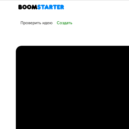
Проверить идею
Создать