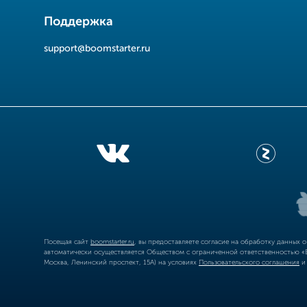
Поддержка
support@boomstarter.ru
Посещая сайт
boomstarter.ru
, вы предоставляете согласие на обработку данных 
автоматически осуществляется Обществом с ограниченной ответственностью «Б
Москва, Ленинский проспект, 15А) на условиях
Пользовательского соглашения