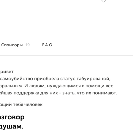
Спонсоры
19
F.A.Q
ривет.
к самоубийство приобрела статус табуированой,
моральным. И людям, нуждающимся в помощи все
шая поддержка для них - знать, что их понимают.
ющий тебя человек.
азговор
душам.