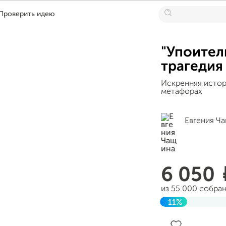
Проверить идею
"Упоител
трагедия
Искренняя истор
метафорах
Евгения Ч
6 050
из 55 000 собра
11%
До цели