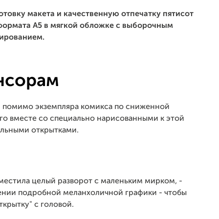
товку макета и качественную отпечатку пятисот
, формата А5 в мягкой обложке с выборочным
ированием.
нсорам
- помимо экземпляра комикса по сниженной
его вместе со специально нарисованными к этой
ельными открытками.
 уместила целый разворот с маленьким мирком, -
ении подробной меланхоличной графики - чтобы
ткрытку" с головой.