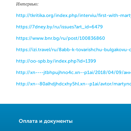
Интервью:
http://tkritika.org/index.php/interviu/first-with-mar
https://7dney.by/ru/issues?art_id=6479
https://www.bnr.bg/ru/post/100836860
https://izi.travel/ru/8abb-k-tovarishchu-bulgakovu-
http://oo-spb.by/index.php?id=1399
http://xn----jtbhpujhno4c.xn--p1ai/2018/04/09/а
http://xn--80alhdjhdcxhy5hl.xn--p1ai/avtor/martyn
Оплата и документы