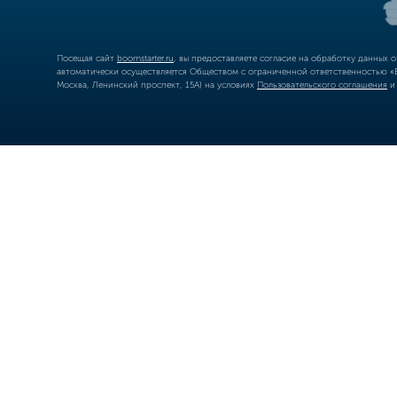
Посещая сайт
boomstarter.ru
, вы предоставляете согласие на обработку данных 
автоматически осуществляется Обществом с ограниченной ответственностью «Б
Москва, Ленинский проспект, 15А) на условиях
Пользовательского соглашения