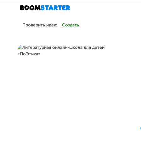
Проверить идею
Создать