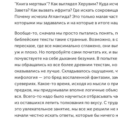
"Книга мертвых"? Как выглядел Херувим? Куда исч
Завета? Как вызвать ифрита? Где искать сокровищ
Почему исчезла Атлантида? Это только малая част
которыми мы задавались и на которые в итоге на
Вообще-то, сначала мы просто пытались понять, 
библейские тексты такие странные. Возможно, в 
пересказе, где все максимально сглажено, они выг
уж и плохо. Но попробуйте сами почитать их, и в
почувствуете на себе дыхание безумия. В попытке
мы обращались ко все более древним текстам, но 
оказывались не лучше. Складывалось ощущение, ч
мифология — это бред воспаленной фантазии, за
суевериях. Какое-то время, исходя из мысли о п
предков, мы придумывали вполне логичные объяс
вся. Всего-то надо было научиться отбрасывать ча
из оставшихся лепить толкования по вкусу. С тру
это увлекательное занятие, мы все же решили не 
начали честно искать ответы, которые бы ничего 