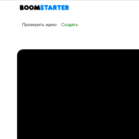
Проверить идею
Создать