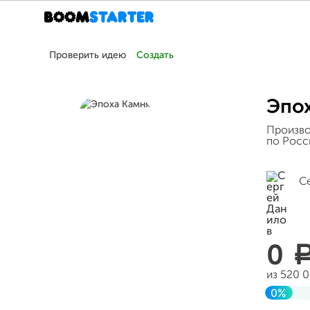
Проверить идею
Создать
Эпох
Произво
по Росс
С
0
из 520 
0%
До це