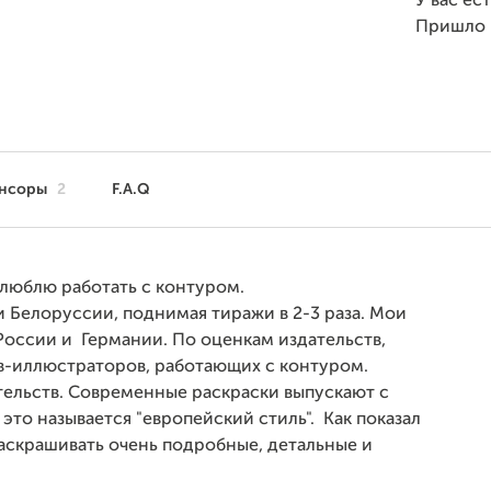
У вас ес
Пришло 
нсоры
2
F.A.Q
люблю работать с контуром.
и Белоруссии, поднимая тиражи в 2-3 раза. Мои
 России и Германии. По оценкам издательств,
в-иллюстраторов, работающих с контуром.
ательств. Современные раскраски выпускают с
то называется "европейский стиль". Как показал
раскрашивать очень подробные, детальные и