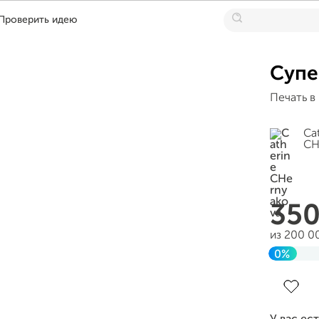
Проверить идею
Супе
Печать в
Ca
CH
35
из 200 0
0%
Заверше