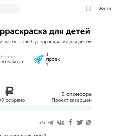
Войти
рраскраска для детей
 издательстве Суперраскраски для детей
1
therine
проек
ernyakova
т
0
a
2 спонсора
00 собрано
Проект завершен
н 16 апреля 2014