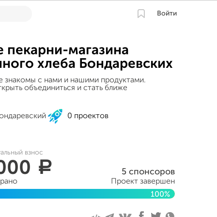
Войти
 пекарни-магазина
ного хлеба Бондаревских
е знакомы с нами и нашими продуктами.
крыть объединиться и стать ближе
ондаревский
0 проектов
уальный взнос
 000
a
5 спонсоров
брано
Проект завершен
100%
тября 2020