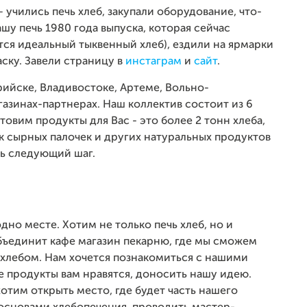
 учились печь хлеб, закупали оборудование, что-
ашу печь 1980 года выпуска, которая сейчас
тся идеальный тыквенный хлеб), ездили на ярмарки
аску. Завели страницу в
инстаграм
и
сайт
.
ийске, Владивостоке, Артеме, Вольно-
азинах-партнерах. Наш коллектив состоит из 6
отовим продукты для Вас - это более 2 тонн хлеба,
ок сырных палочек и других натуральных продуктов
ть следующий шаг.
о месте. Хотим не только печь хлеб, но и
объединит кафе магазин пекарню, где мы сможем
хлебом. Нам хочется познакомиться с нашими
е продукты вам нравятся, доносить нашу идею.
хотим открыть место, где будет часть нашего