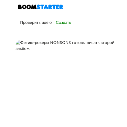
Проверить идею
Создать