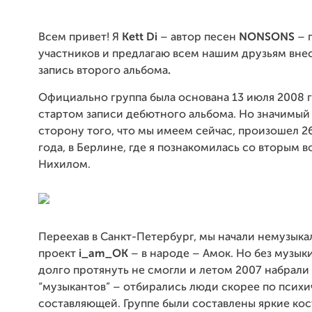
Всем привет! Я
Kett Di
– автор песен
NONSONS
– 
участников и п
редлага
ю
в
сем
нашим друзьям внес
запис
ь
второго
альбома
.
Официально группа была основана 13 июля 2008 г
стартом записи дебютного альбома. Но значимый
сторону того, что мы имеем сейчас, произошел 2
года, в Берлине, где я познакомилась со вторым 
Нихилом.
Переехав в Санкт-Петербург, мы начали немузык
проект
i_am_OK
– в народе – Амок. Но без музык
долго протянуть не смогли и летом 2007 набрали
“музыкантов” – отбирались люди скорее по псих
составляющей. Группе были составлены яркие ко