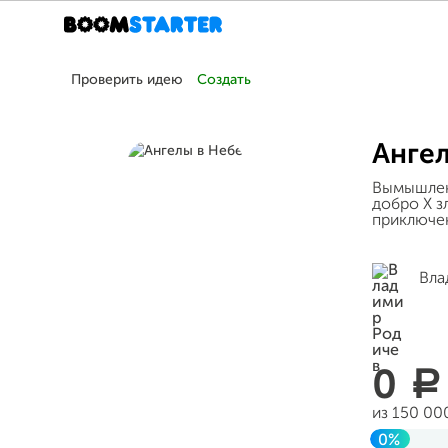
Проверить идею
Создать
Анге
Вымышленн
добро Х з
приключен
Вла
0
a
из 150 00
0%