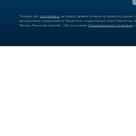
Посещая сайт
boomstarter.ru
, вы предоставляете согласие на обработку данных 
автоматически осуществляется Обществом с ограниченной ответственностью «Б
Москва, Ленинский проспект, 15А) на условиях
Пользовательского соглашения