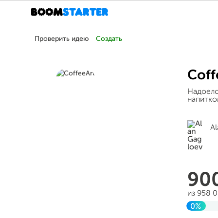
Проверить идею
Создать
Coff
Надоело
напитко
Al
90
из 958 
0%
До це