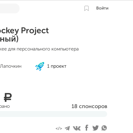
Войти
ckey Project
ный)
ккее для персонального компьютера
 Лапочкин
1 проект
0
a
18 спонсоров
брано