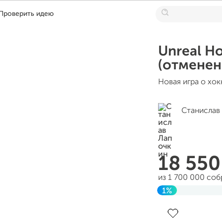
Проверить идею
Unreal Ho
(отменен
Новая игра о хо
Станислав
18 55
из 1 700 000 со
1%
До цели