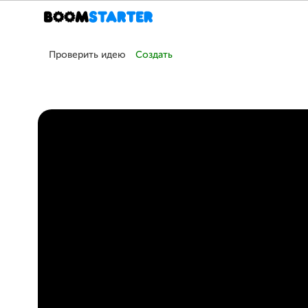
Проверить идею
Создать