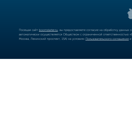
Посещая сайт
boomstarter.ru
, вы предоставляете согласие на обработку данных 
автоматически осуществляется Обществом с ограниченной ответственностью «Б
Москва, Ленинский проспект, 15А) на условиях
Пользовательского соглашения