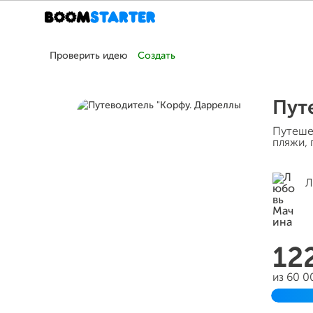
Проверить идею
Создать
Пут
Путешес
пляжи, 
Л
12
из 60 
Завер