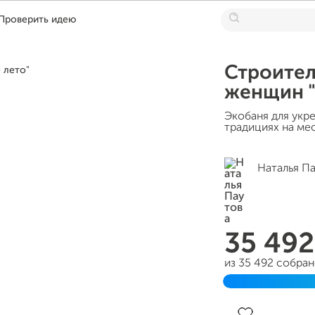
Проверить идею
Строител
женщин "
Экобаня для укр
традициях на мес
Наталья П
35 49
из 35 492 собра
Завершён 09 но