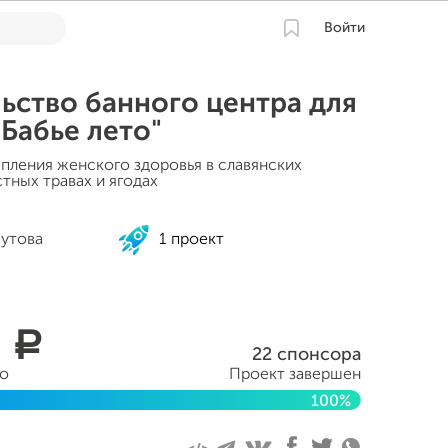
Войти
ьство банного центра для
Бабье лето"
епления женского здоровья в славянских
тных травах и ягодах
аутова
1 проект
2
a
22 спонсора
но
Проект завершен
100%
ября 2022