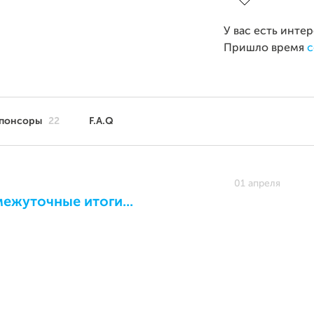
У вас есть инте
Пришло время
с
понсоры
22
F.A.Q
01 апреля
ежуточные итоги...