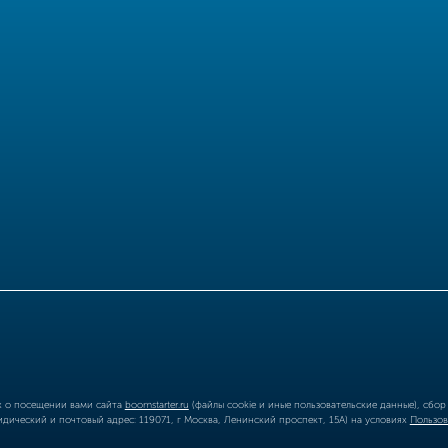
ых о посещении вами сайта
boomstarter.ru
(файлы cookie и иные пользовательские данные), сбо
ический и почтовый адрес: 119071, г Москва, Ленинский проспект, 15А) на условиях
Пользов