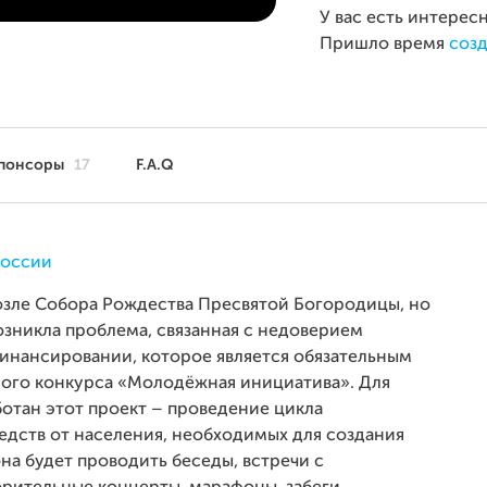
У вас есть интерес
Пришло время
созд
понсоры
17
F.A.Q
России
возле Собора Рождества Пресвятой Богородицы, но
озникла проблема, связанная с недоверием
финансировании, которое является обязательным
ого конкурса «Молодёжная инициатива». Для
отан этот проект – проведение цикла
едств от населения, необходимых для создания
на будет проводить беседы, встречи с