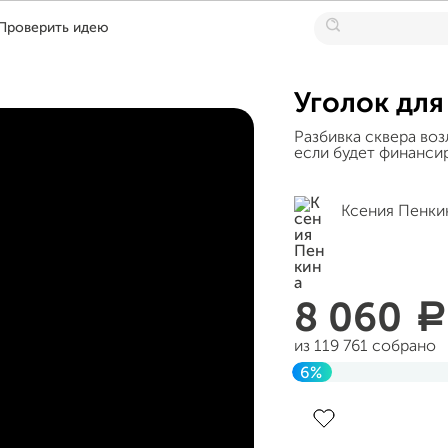
Проверить идею
Уголок для
Разбивка сквера воз
если будет финанси
Ксения Пенки
8 060
a
из 119 761 собрано
6%
Завершен 31 июля 2