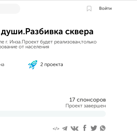
Войти
 души.Разбивка сквера
ле г. Инза.Проект будет реализован,только
рование от населения
на
2 проекта
17 спонсоров
Проект завершен
019