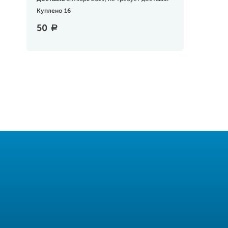
Куплено 16
50
a