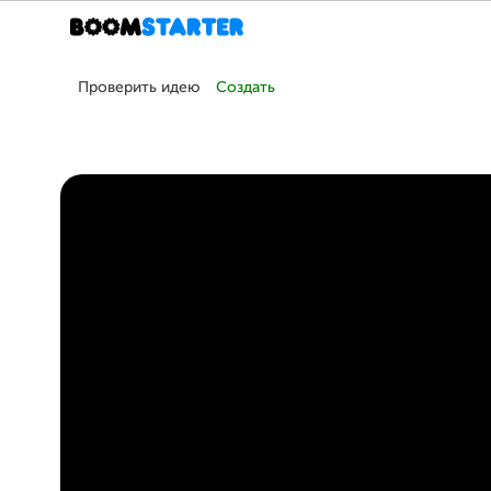
Проверить идею
Создать