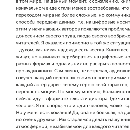
в том мире. На данный момент, к сожалению, книг
изначальном виде стали менее востребованы, чт
переходом мира на более сложные, но коммуник
способы передачи данных, т.е. на цифровые носите
этим у начинающих авторов появляются проблемы
донесением своего труда, плода своего воображе
читателей. Я оказался примерно в той же ситуаци
–духом, как никак надежда есть всегда. Книги вс
живут, но начинают перебираться на цифровые но
разных формах и одна из них не раскрыта полнос
про аудиокниги. Сам лично, не встречал, аудиокни
озвучен каждый персонаж своим неповторимым г
каждый актер дарит своему герою свой характер, 
передает эмоции. По моему мнению, большинство
сейчас идут в формате текста и диктора. Где чита
человек. Я не спорю, что и один человек, может с
Но у меня есть команда! Да, она не большая, на д
но очень дружная. Мы стараемся делать нашу кни
атмосферной, незабываемой для каждого читател