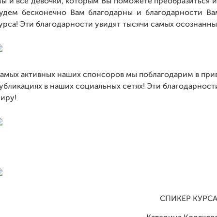
ы и все девочки, которым Вы поможете преобразиться и
удем бесконечно Вам благодарны и благодарности Ва
урса! Эти благодарности увидят тысячи самых осознанны
амых активных наших спонсоров мы поблагодарим в при
убликациях в наших социальных сетях! Эти благодарност
иру!
СПИКЕР КУРС