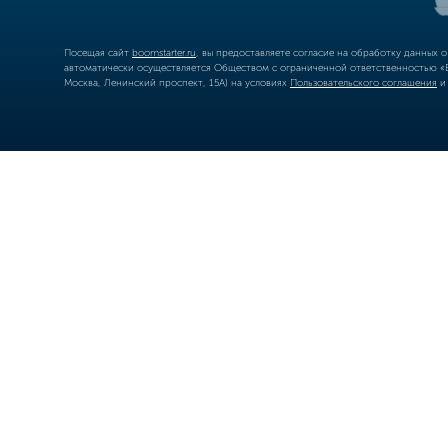
Посещая сайт
boomstarter.ru
, вы предоставляете согласие на обработку данных 
автоматически осуществляется Обществом с ограниченной ответственностью «Б
Москва, Ленинский проспект, 15А) на условиях
Пользовательского соглашения