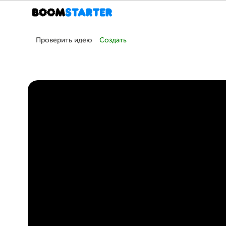
Проверить идею
Создать