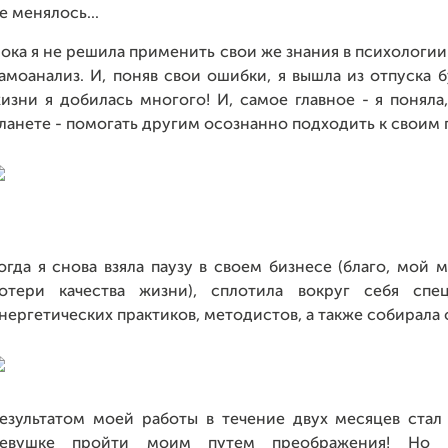
е менялось...
ока я не решила применить свои же знания в психологии н
амоанализ. И, поняв свои ошибки, я вышла из отпуска 
изни я добилась многого! И, самое главное - я поняла
ланете - помогать другим осознанно подходить к своим
огда я снова взяла паузу в своем бизнесе (благо, мой
отери качества жизни), сплотила вокруг себя спец
нергетических практиков, методистов, а также собирала 
езультатом моей работы в течение двух месяцев ст
евушке пройти моим путем преображения! Но н