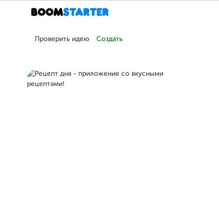
Проверить идею
Создать