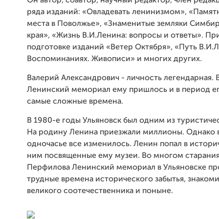
Он автор, соавтор, научный редактор, член реда
ряда изданий: «Овладевать ленинизмом», «Памят
места в Поволжье», «Знаменитые земляки Симби
края», «Жизнь В.И.Ленина: вопросы и ответы». Пр
подготовке изданий «Ветер Октября», «Путь В.И.Л
Воспоминаниях. Живописи» и многих других.
Валерий Александрович - личность легендарная. 
Ленинский мемориал ему пришлось и в период ег
самые сложные времена.
В 1980-е годы Ульяновск был одним из туристиче
На родину Ленина приезжали миллионы. Однако в
одночасье все изменилось. Ленин попал в историч
ним посвященные ему музеи. Во многом старани
Перфилова Ленинский мемориал в Ульяновске пр
трудные времена исторического забытья, знаком
великого соотечественника и поныне.