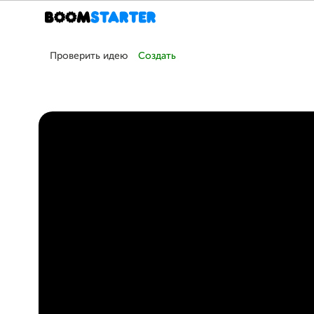
Проверить идею
Создать