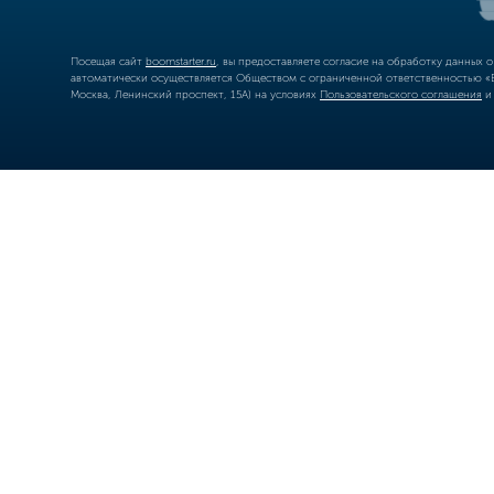
Посещая сайт
boomstarter.ru
, вы предоставляете согласие на обработку данных 
автоматически осуществляется Обществом с ограниченной ответственностью «Б
Москва, Ленинский проспект, 15А) на условиях
Пользовательского соглашения