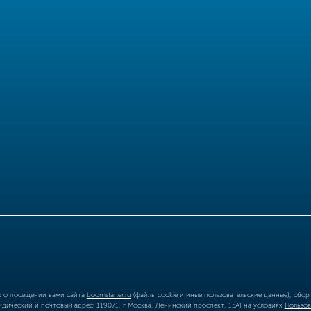
ых о посещении вами сайта
boomstarter.ru
(файлы cookie и иные пользовательские данные), сбо
ический и почтовый адрес: 119071, г Москва, Ленинский проспект, 15А) на условиях
Пользов