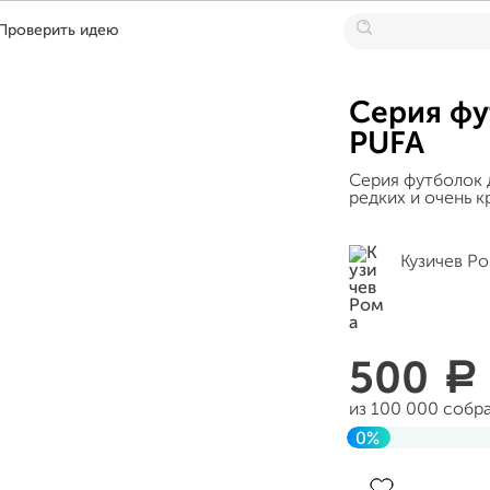
Проверить идею
Серия фу
PUFA
Серия футболок 
редких и очень 
Кузичев Р
500
a
из 100 000 собр
0%
Завершен 19 фе