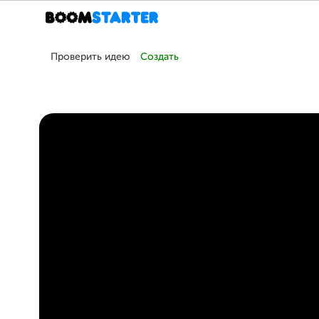
Проверить идею
Создать