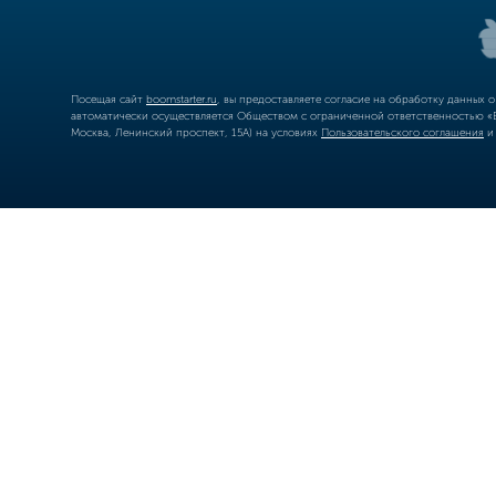
Посещая сайт
boomstarter.ru
, вы предоставляете согласие на обработку данных 
автоматически осуществляется Обществом с ограниченной ответственностью «Б
Москва, Ленинский проспект, 15А) на условиях
Пользовательского соглашения