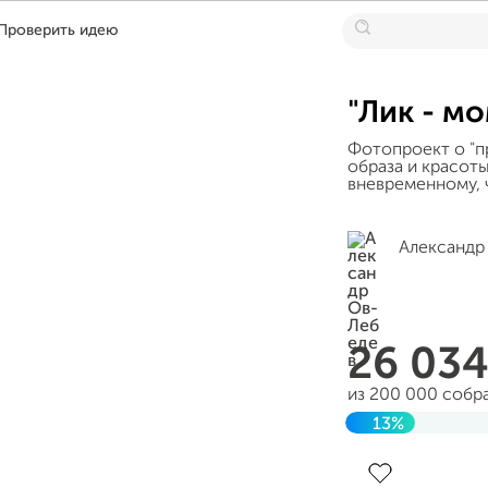
Проверить идею
"Лик - м
Фотопроект о "п
образа и красоты
вневременному, 
Александр
26 03
из 200 000 собр
13%
Завершен 18 апр