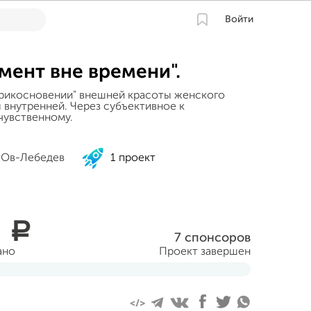
Войти
омент вне времени".
рикосновении" внешней красоты женского
 внутренней. Через субъективное к
чувственному.
 Ов-Лебедев
1 проект
4
a
7 спонсоров
ано
Проект завершен
еля 2014