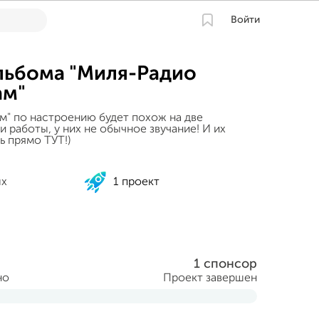
Войти
льбома "Миля-Радио
ам"
м" по настроению будет похож на две
 работы, у них не обычное звучание! И их
 прямо ТУТ!)
ых
1 проект
1 спонсор
но
Проект завершен
рта 2014