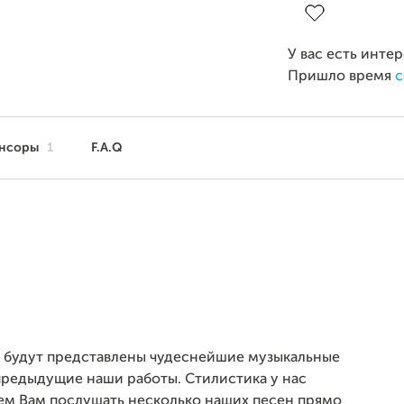
У вас есть инте
Пришло время
с
нсоры
1
F.A.Q
й будут представлены чудеснейшие музыкальные
предыдущие наши работы. Стилистика у нас
ем Вам послушать несколько наших песен прямо