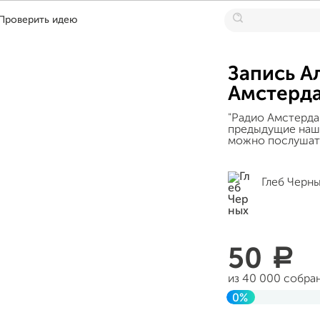
Проверить идею
Запись А
Амстерд
"Радио Амстерда
предыдущие наши
можно послушать
Глеб Черн
50
a
из 40 000 собра
0%
Завершен 01 ма