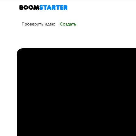
Проверить идею
Создать