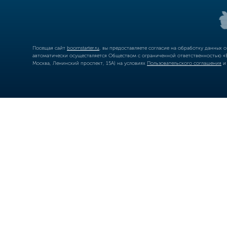
Посещая сайт
boomstarter.ru
, вы предоставляете согласие на обработку данных 
автоматически осуществляется Обществом с ограниченной ответственностью «Б
Москва, Ленинский проспект, 15А) на условиях
Пользовательского соглашения