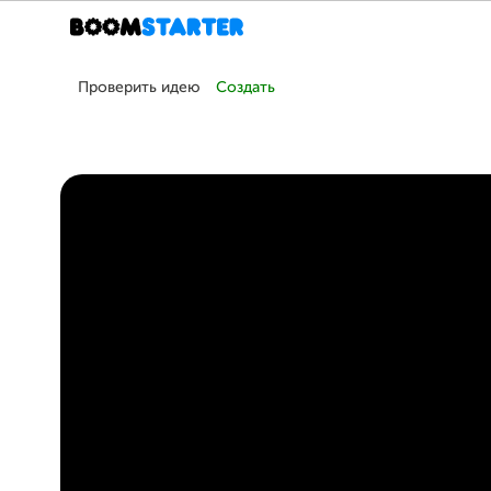
Проверить идею
Создать