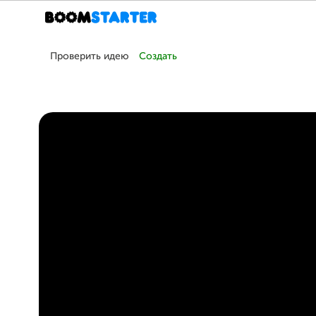
Проверить идею
Создать