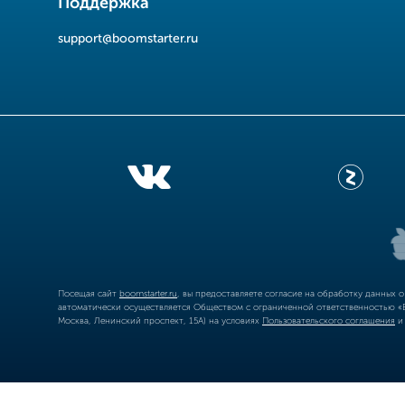
Поддержка
support@boomstarter.ru
Посещая сайт
boomstarter.ru
, вы предоставляете согласие на обработку данных 
автоматически осуществляется Обществом с ограниченной ответственностью «Б
Москва, Ленинский проспект, 15А) на условиях
Пользовательского соглашения