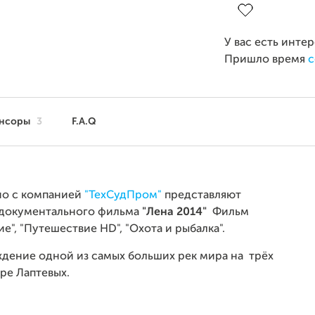
У вас есть инте
Пришло время
с
нсоры
3
F.A.Q
о с компанией
"ТехСудПром"
представляют
 документального фильма
"Лена 2014"
Фильм
е", "Путешествие HD", "Охота и рыбалка".
ждение одной из самых больших рек мира на трёх
оре Лаптевых.