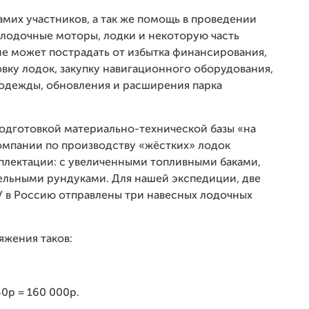
амих участников, а так же помощь в проведении
 лодочные моторы, лодки и некоторую часть
не может пострадать от избытка финансирования,
овку лодок, закупку навигационного оборудования,
 одежды, обновления и расширения парка
подготовкой материально-технической базы «на
омпании по производству «жёстких» лодок
мплектации: с увеличенными топливными баками,
льными рундуками. Для нашей экспедиции, две
У в Россию отправлены три навесных лодочных
яжения таков:
0р = 160 000р.