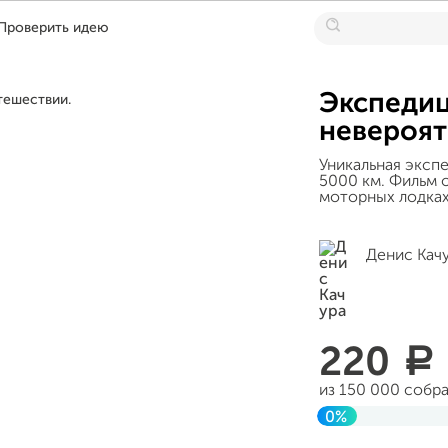
Проверить идею
Экспедиц
невероят
Уникальная эксп
5000 км. Фильм 
моторных лодках
Денис Кач
220
a
из 150 000 собр
0%
Завершен 02 ма