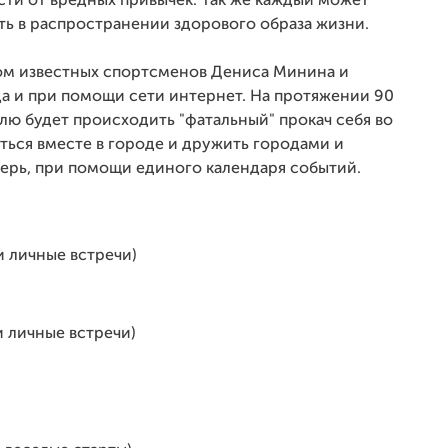
сти от вредных привычек. Так же каждый может
ть в распространении здорового образа жизни.
ом известных спортсменов Дениса Минина и
да и при помощи сети интернет. На протяжении 90
лю будет происходить "фатальный" прокач себя во
аться вместе в городе и дружить городами и
агерь, при помощи единого календаря событий.
и личные встречи)
и личные встречи)