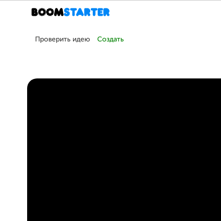
Проверить идею
Создать