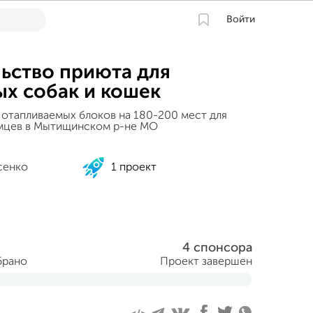
Войти
ьство приюта для
х собак и кошек
 отапливаемых блоков на 180-200 мест для
мцев в Мытищинском р-не МО
сенко
1 проект
4 спонсора
брано
Проект завершен
я 2020