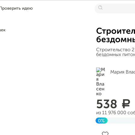
Проверить идею
Строител
бездомны
Строительство 2
бездомных пито
Мария Вла
538
a
из 11 976 000 со
0%
Завершен 19 ма