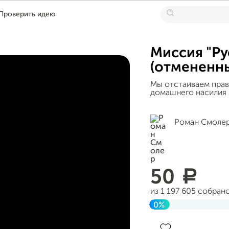
Проверить идею
Миссия "Ру
(отмененн
Мы отстаиваем прав
домашнего насилия 
Роман Смоле
50
a
из 1 197 605 собран
0%
До цели