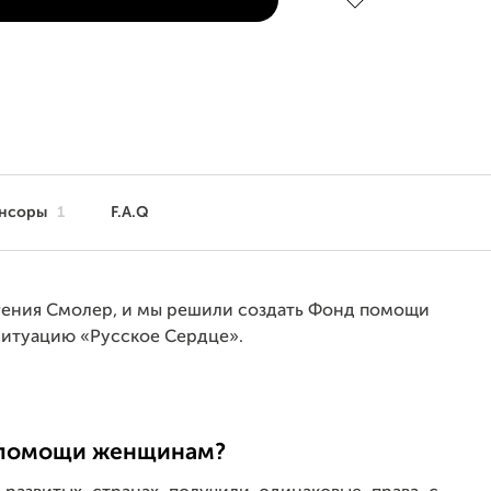
нсоры
1
F.A.Q
вгения Смолер, и мы решили создать Фонд помощи
итуацию «Русское Cердце».
 помощи женщинам?