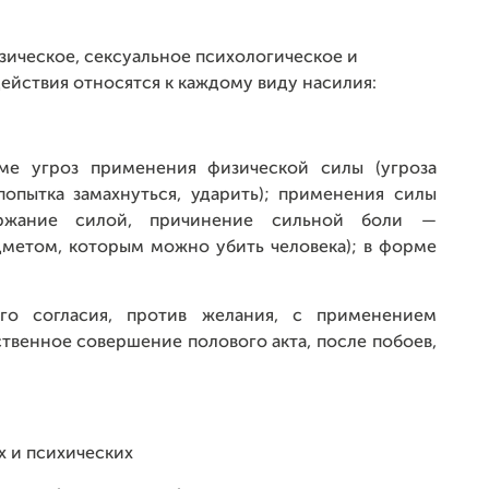
зическое, сексуальное психологическое и
ействия относятся к каждому виду насилия:
ме угроз применения физической силы (угроза
(попытка замахнуться, ударить); применения силы
ержание силой, причинение сильной боли —
дметом, которым можно убить человека); в форме
о согласия, против желания, с применением
ственное совершение полового акта, после побоев,
 и психических