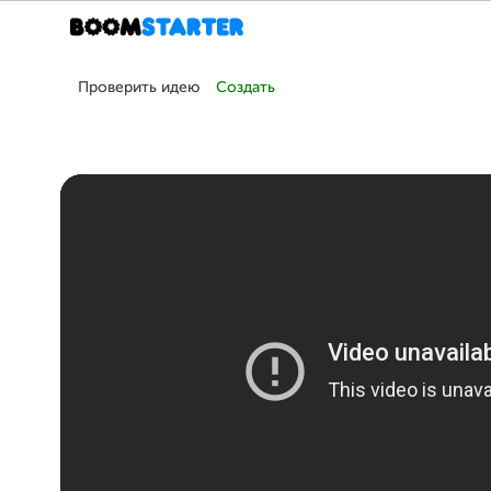
Проверить идею
Создать