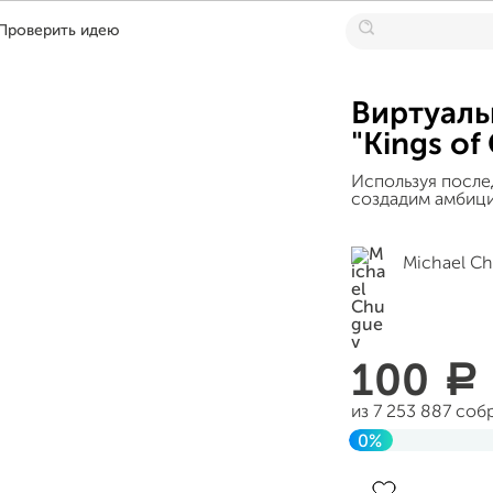
Проверить идею
Виртуаль
"Kings o
Используя после
создадим амбици
Michael C
100
a
из 7 253 887 соб
0%
До цели