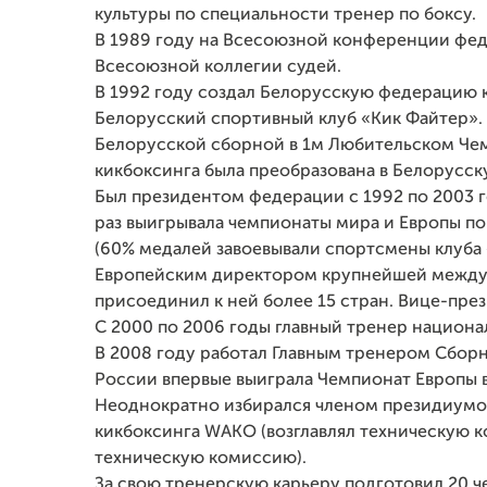
культуры по специальности тренер по боксу.
В 1989 году на Всесоюзной конференции фед
Всесоюзной коллегии судей.
В 1992 году создал Белорусскую федерацию к
Белорусский спортивный клуб «Кик Файтер». 
Белорусской сборной в 1м Любительском Чем
кикбоксинга была преобразована в Белорусск
Был президентом федерации с 1992 по 2003 г
раз выигрывала чемпионаты мира и Европы по
(60% медалей завоевывали спортсмены клуба «
Европейским директором крупнейшей межд
присоединил к ней более 15 стран. Вице-през
С 2000 по 2006 годы главный тренер национ
В 2008 году работал Главным тренером Сборн
России впервые выиграла Чемпионат Европы 
Неоднократно избирался членом президиум
кикбоксинга WAKO (возглавлял техническую к
техническую комиссию).
За свою тренерскую карьеру подготовил 20 ч