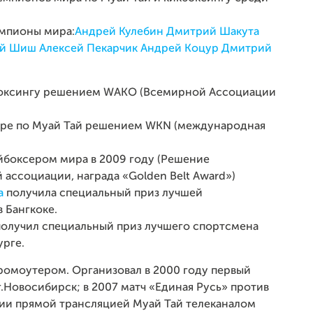
емпионы мира:
Андрей Кулебин
Дмитрий Шакута
ий Шиш
Алексей Пекарчик
Андрей Коцур
Дмитрий
кбоксингу решением WAKO (Всемирной Ассоциации
мире по Муай Тай решением WKN (международная
йбоксером мира в 2009 году (Решение
ссоциации, награда «Golden Belt Award»)
а
получила специальный приз лучшей
 Бангкоке.
олучил специальный приз лучшего спортсмена
урге.
омоутером. Организовал в 2000 году первый
.Новосибирск; в 2007 матч «Единая Русь» против
сии прямой трансляцией Муай Тай телеканалом