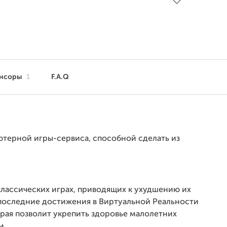
нсоры
1
F.A.Q
терной игры-сервиса, способной сделать из
.
лассических играх, приводящих к ухудшению их
 последние достижения в Виртуальной Реальности
рая позволит укрепить здоровье малолетних
м