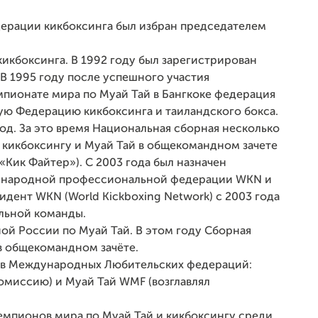
ерации кикбоксинга был избран председателем
икбоксинга. В 1992 году был зарегистрирован
В 1995 году после успешного участия
пионате мира по Муай Тай в Бангкоке федерация
ую Федерацию кикбоксинга и таиландского бокса.
од. За это время Национальная сборная несколько
 кикбоксингу и Муай Тай в общекомандном зачете
Кик Файтер»). С 2003 года был назначен
ународной профессиональной федерации WKN и
идент WKN (World Kickboxing Network) с 2003 года
альной команды.
ой России по Муай Тай. В этом году Сборная
в общекомандном зачёте.
ов Международных Любительских федераций:
омиссию) и Муай Тай WMF (возглавлял
емпионов мира по Муай Тай и кикбоксингу среди