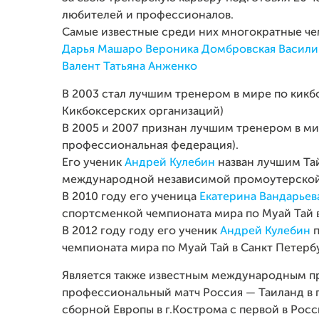
любителей и профессионалов.
Самые известные среди них многократные ч
Дарья Машаро
Вероника Домбровская
Васил
Валент
Татьяна Анженко
В 2003 стал лучшим тренером в мире по ки
Кикбоксерских организаций)
В 2005 и 2007 признан лучшим тренером в 
профессиональная федерация).
Его ученик
Андрей Кулебин
назван лучшим Та
международной независимой промоутерской а
В 2010 году его ученица
Екатерина Вандарьев
спортсменкой чемпионата мира по Муай Тай в
В 2012 году году его ученик
Андрей Кулебин
п
чемпионата мира по Муай Тай в Санкт Петерб
Является также известным международным пр
профессиональный матч Россия — Таиланд в г
сборной Европы в г.Кострома с первой в Рос