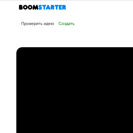
Проверить идею
Создать