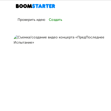
Проверить идею
Создать