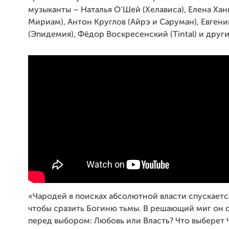
музыканты – Наталья О’Шей (Хелависа), Елена Хан
Мириам), Антон Круглов (Айрэ и Саруман), Евгени
(Эпидемия), Фёдор Воскресенский (Tintal) и друг
«Чародей в поисках абсолютной власти спускается
чтобы сразить Богиню тьмы. В решающий миг он 
перед выбором: Любовь или Власть? Что выберет 