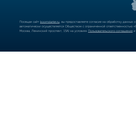
Посещая сайт
boomstarter.ru
, вы предоставляете согласие на обработку данных 
автоматически осуществляется Обществом с ограниченной ответственностью «Б
Москва, Ленинский проспект, 15А) на условиях
Пользовательского соглашения