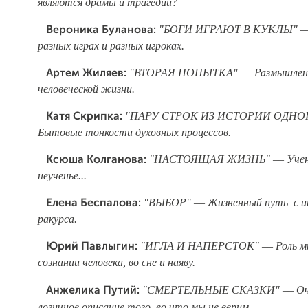
являются драмы и трагедии?
"БОГИ ИГРАЮТ В КУКЛЫ" –
Вероника Буланова:
разных играх и разных игроках.
"ВТОРАЯ ПОПЫТКА" –– Размышлени
Артем Жиляев:
человеческой жизни.
"ПАРУ СТРОК ИЗ ИСТОРИИ ОДНО
Катя Скрипка:
Бытовые тонкости духовных процессов.
"НАСТОЯЩАЯ ЖИЗНЬ" –– Учень
Ксюша Колганова:
неученье...
"ВЫБОР" –– Жизненный путь с и
Елена Беспалова:
ракурса.
"ИГЛА И НАПЕРСТОК" –– Роль м
Юрий Павлыгин:
сознании человека, во сне и наяву.
"СМЕРТЕЛЬНЫЕ СКАЗКИ" –– Оч
Анжелика Путий:
логичное описание того, во что мы не верим.