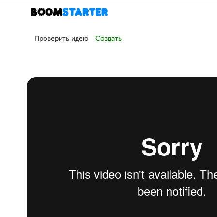
Проверить идею
Создать