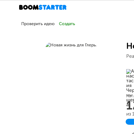
Проверить идею
Создать
Н
Реа
Авт
1
из 
З