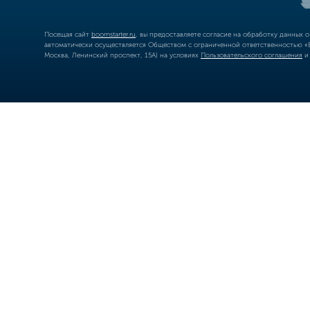
Посещая сайт
boomstarter.ru
, вы предоставляете согласие на обработку данных 
автоматически осуществляется Обществом с ограниченной ответственностью «Б
Москва, Ленинский проспект, 15А) на условиях
Пользовательского соглашения