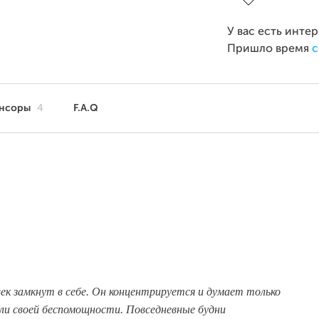
У вас есть инте
Пришло время
с
нсоры
4
F.A.Q
ек замкнут в себе. Он концентрируется и думает только
или своей беспомощности. Повседневные будни