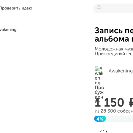
Проверить идею
Запись п
альбома 
Молодежная музы
Присоединяйтесь
Awakening
1 150
из 28 300 собра
4%
Завершен 14 мая