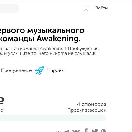
Войти
ервого музыкального
команды Awakening.
кальная команда Awakening † Пробуждение.
, и услышите то, чего никогда не слышали!
 Пробуждение
1 проект
a
4 спонсора
но
Проект завершен
 2015