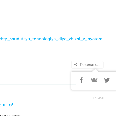
echty_sbudutsya_tehnologiya_dlya_zhizni_v_pyatom
Поделиться
13 мая
ешно!