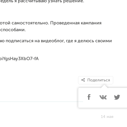
 недель я рассчитываю узнать решение.
аботой самостоятельно. Проведенная кампания
 способами.
аю подписаться на видеоблог, где я делюсь своими
piYgsHay3XbO7-fA
Поделиться
14 мая