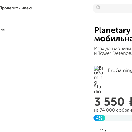
Проверить идею
Planetar
мобильна
Игра для мобиль
и Tower Defence
BroGaming
3 550
из 74 000 собра
4%
Завершен 14 дек