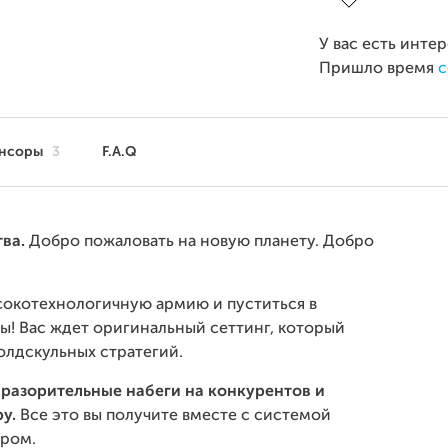
У вас есть инте
Пришло время
с
нсоры
3
F.A.Q
тва.
Добро пожаловать на новую планету. Добро
ысокотехнологичную армию и пуститься в
ы! Вас ждет оригинальный сеттинг, который
олдскульных стратегий.
разорительные набеги на конкурентов и
у.
Все это вы получите вместе с системой
ром.