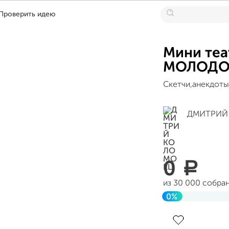
Проверить идею
Мини те
МОЛОДО
Скетчи,анекдоты
ДМИТРИЙ
0
a
из 30 000 собра
0%
Завершен 25 ма