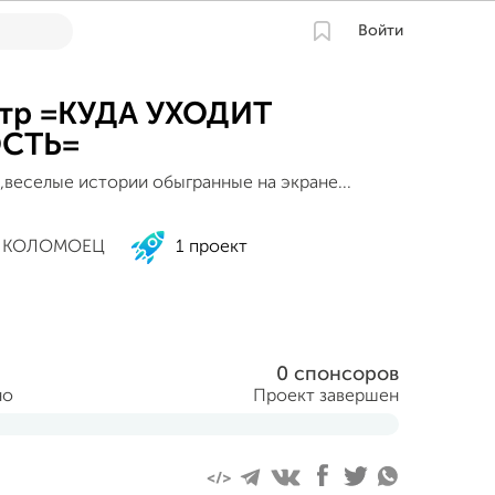
Войти
атр =КУДА УХОДИТ
СТЬ=
,веселые истории обыгранные на экране...
 КОЛОМОЕЦ
1 проект
0 спонсоров
но
Проект завершен
я 2014