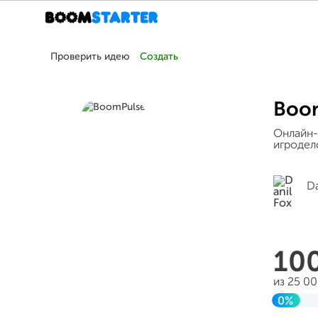
Проверить идею
Создать
Boo
Онлайн-
игродел
Da
10
из 25 0
0%
Заверш