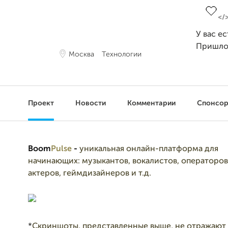
У вас е
Пришло
Москва
Технологии
Проект
Новости
Комментарии
Спонсо
Boom
P
ulse
-
уникальная онлайн-платформа для
начинающих: музыкантов, во
калис
тов, операторов
актеров, геймдизайнеров и т.д.
*
Скриншоты, представленные выше, не отражают