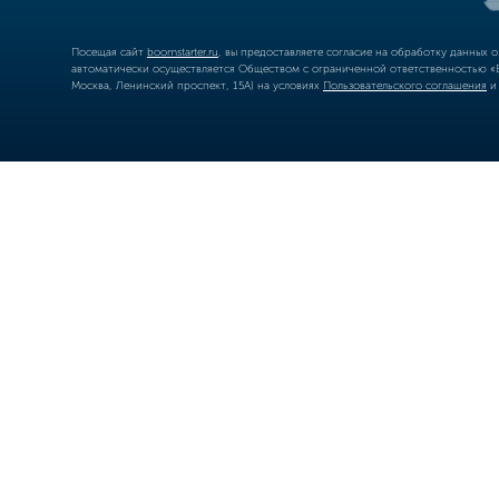
Посещая сайт
boomstarter.ru
, вы предоставляете согласие на обработку данных 
автоматически осуществляется Обществом с ограниченной ответственностью «Б
Москва, Ленинский проспект, 15А) на условиях
Пользовательского соглашения